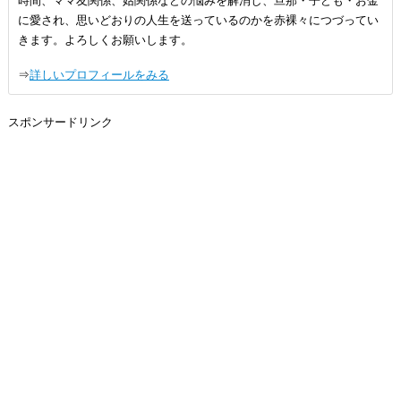
時間、ママ友関係、姑関係などの悩みを解消し、旦那・子ども・お金
に愛され、思いどおりの人生を送っているのかを赤裸々につづってい
きます。よろしくお願いします。
⇒
詳しいプロフィールをみる
スポンサードリンク