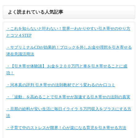
よく読まれている人気記事
・これを知らないと叶わない！世界一わかりやすい引き寄せのやり方
とコツ４STEP
・サブリミナルCDが効果的！ブロックを外しお金や理想を引き寄せる
潜在意識活用法
・【引き寄せ体験談】 お金を２００万円と車を引き寄せることに成
功！
・河本真の評判 引き寄せの法則教材でどう変わるのか口コミ
・「波動」を高めることで引き寄せが加速する引き寄せの法則の真実
・旦那の給料が安い生活に毎日イライラ ５万円収入をプラスにする方
法
・子育て中のストレスが限界！心が楽になる育児を引き寄せる方法