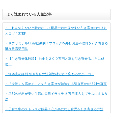
よく読まれている人気記事
・これを知らないと叶わない！世界一わかりやすい引き寄せのやり方
とコツ４STEP
・サブリミナルCDが効果的！ブロックを外しお金や理想を引き寄せる
潜在意識活用法
・【引き寄せ体験談】 お金を２００万円と車を引き寄せることに成
功！
・河本真の評判 引き寄せの法則教材でどう変わるのか口コミ
・「波動」を高めることで引き寄せが加速する引き寄せの法則の真実
・旦那の給料が安い生活に毎日イライラ ５万円収入をプラスにする方
法
・子育て中のストレスが限界！心が楽になる育児を引き寄せる方法