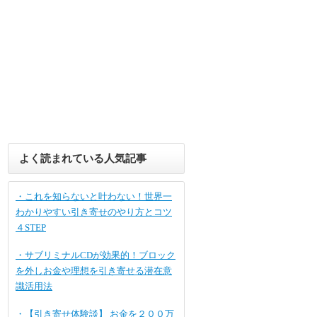
よく読まれている人気記事
・これを知らないと叶わない！世界一
わかりやすい引き寄せのやり方とコツ
４STEP
・サブリミナルCDが効果的！ブロック
を外しお金や理想を引き寄せる潜在意
識活用法
・【引き寄せ体験談】 お金を２００万