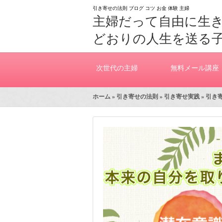
引き寄せの法則 ブログ コツ お金 体験 主婦
主婦だって自由に生
どおりの人生を送る
次世代の主婦
無料メール講座
ホーム
»
引き寄せの法則
»
引き寄せ実践
» 引