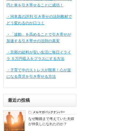
円と車を引き寄せることに成功！
・河本真の評判 引き寄せの法則教材で
どう変わるのか口コミ
・「波動」を高めることで引き寄せが
加速する引き寄せの法則の真実
・旦那の給料が安い生活に毎日イライ
ラ ５万円収入をプラスにする方法
・子育て中のストレスが限界！心が楽
になる育児を引き寄せる方法
最近の投稿
メルマガバックナンバー
なぜ離婚まで考えていた夫婦
が仲良しになれたのか？