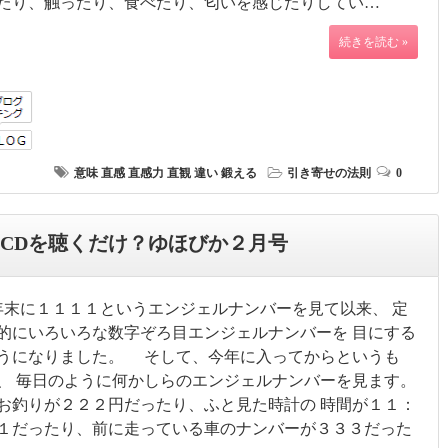
たり、触ったり、食べたり、匂いを感じたりしてい…
続きを読む »
意味
直感
直感力
直観
違い
鍛える
引き寄せの法則
0
 CDを聴くだけ？ゆほびか２月号
末に１１１１というエンジェルナンバーを見て以来、 定
的にいろいろな数字ぞろ目エンジェルナンバーを 目にする
うになりました。 そして、今年に入ってからというも
、 毎日のように何かしらのエンジェルナンバーを見ます。
釣りが２２２円だったり、ふと見た時計の 時間が１１：
１だったり、前に走っている車のナンバーが３３３だった