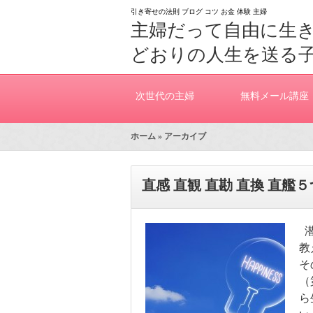
引き寄せの法則 ブログ コツ お金 体験 主婦
主婦だって自由に生
どおりの人生を送る
次世代の主婦
無料メール講座
ホーム
» アーカイブ
直感 直観 直勘 直換 直
潜
教
そ
（
ら