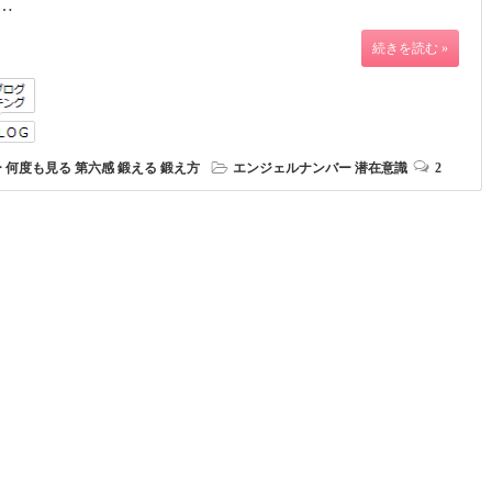
…
続きを読む »
ー
何度も見る
第六感
鍛える
鍛え方
エンジェルナンバー
潜在意識
2