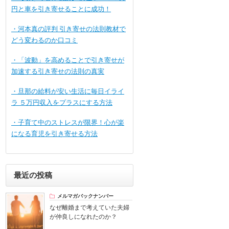
円と車を引き寄せることに成功！
・河本真の評判 引き寄せの法則教材で
どう変わるのか口コミ
・「波動」を高めることで引き寄せが
加速する引き寄せの法則の真実
・旦那の給料が安い生活に毎日イライ
ラ ５万円収入をプラスにする方法
・子育て中のストレスが限界！心が楽
になる育児を引き寄せる方法
最近の投稿
メルマガバックナンバー
なぜ離婚まで考えていた夫婦
が仲良しになれたのか？