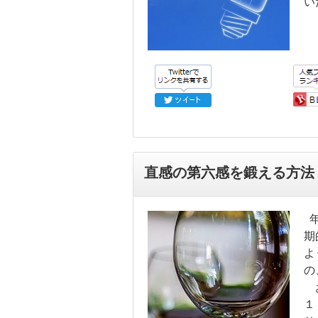
い
直感の第六感を鍛える方法
年
期
よ
の
お
１