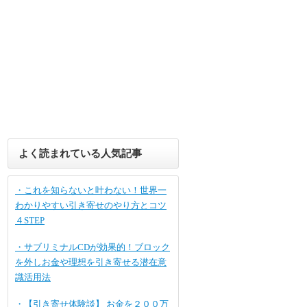
よく読まれている人気記事
・これを知らないと叶わない！世界一
わかりやすい引き寄せのやり方とコツ
４STEP
・サブリミナルCDが効果的！ブロック
を外しお金や理想を引き寄せる潜在意
識活用法
・【引き寄せ体験談】 お金を２００万