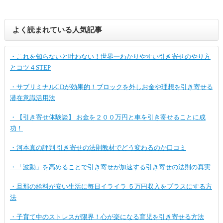
よく読まれている人気記事
・これを知らないと叶わない！世界一わかりやすい引き寄せのやり方
とコツ４STEP
・サブリミナルCDが効果的！ブロックを外しお金や理想を引き寄せる
潜在意識活用法
・【引き寄せ体験談】 お金を２００万円と車を引き寄せることに成
功！
・河本真の評判 引き寄せの法則教材でどう変わるのか口コミ
・「波動」を高めることで引き寄せが加速する引き寄せの法則の真実
・旦那の給料が安い生活に毎日イライラ ５万円収入をプラスにする方
法
・子育て中のストレスが限界！心が楽になる育児を引き寄せる方法